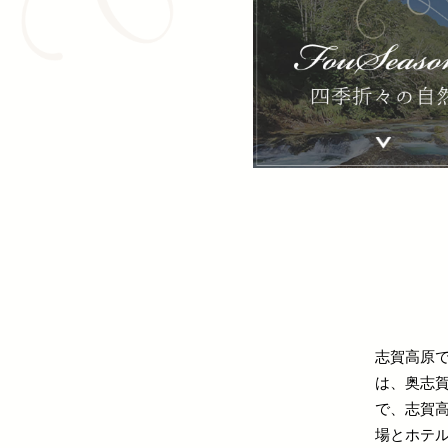
志賀高原
は、奥志
で、志賀
場とホテ