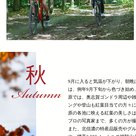
秋
9月に入ると気温が下がり、朝晩
Autumn
は、例年9月下旬から色づき始め
原では、奥志賀ゴンドラ周辺や
ングや登山も紅葉目当ての方々
原の各池に映える紅葉の美しさ
プロの写真家まで、多くの方が
また、北信濃の特産品販売やグ