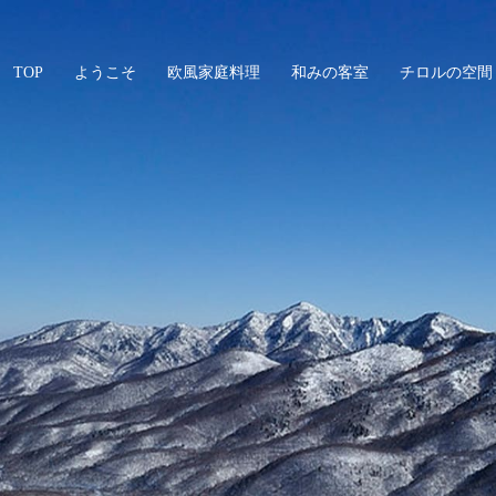
TOP
ようこそ
欧風家庭料理
和みの客室
チロルの空間