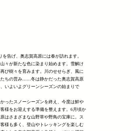
りを告げ、奥志賀高原には春が訪れます。
、山々が新たな色に染まり始めます。雪解け
て再び樹々を育みます。川のせせらぎ、風に
虫たちの営み……冬は静かだった奥志賀高原
と、いよいよグリーンシーズンの始まりで
しかったスノーシーズンを終え、今度は鮮や
客様をお迎えする準備を整えます。6月頃か
高原はさまざまな山野草や野鳥の宝庫に。ス
お客様も多く、登山やトレッキングを楽しむ