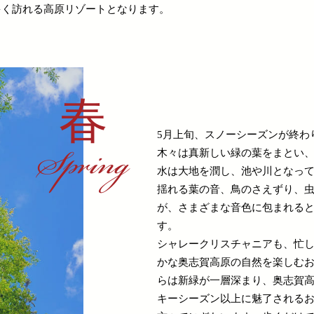
多く訪れる高原リゾートとなります。
春
5月上旬、スノーシーズンが終わ
Spring
木々は真新しい緑の葉をまとい
水は大地を潤し、池や川となっ
揺れる葉の音、鳥のさえずり、
が、さまざまな音色に包まれる
す。
シャレークリスチャニアも、忙
かな奥志賀高原の自然を楽しむお
らは新緑が一層深まり、奥志賀
キーシーズン以上に魅了される